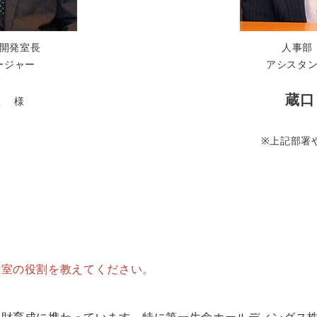
開発室長
人事部
ージャー
アシスタ
徹
蔵口
様
※上記部署
発室の役割を教えてください。