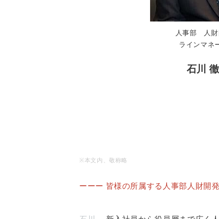
人事部 人財
ラインマネ
石川 
※
本
文内、敬称略
ーーー 皆様の所属する人事部人財開