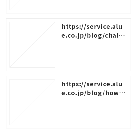
https://service.alu
e.co.jp/blog/challe
nges-for-new-empl
oyees
https://service.alu
e.co.jp/blog/how-t
o-create-a-system-c
hart-for-rank-based
-training