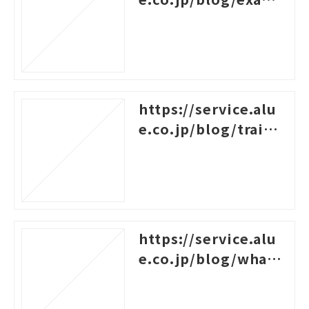
les-of-logical-think
ing
https://service.alu
e.co.jp/blog/traini
ng-survey-question
s
https://service.alu
e.co.jp/blog/what-i
s-career-design-trai
ning