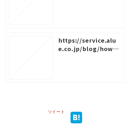
nges-for-new-empl
oyees
https://service.alu
e.co.jp/blog/how-t
o-create-a-system-c
hart-for-rank-based
-training
ツイート