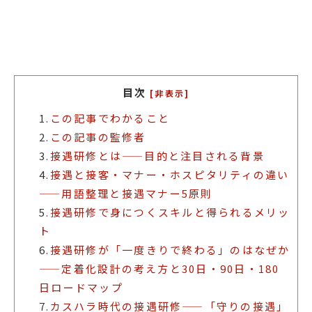
目次
[非表示]
1.
この記事でわかること
2.
この記事の監修者
3.
接遇研修とは——目的と注目される背景
4.
接遇と接客・マナー・ホスピタリティの違い
——用語整理と接遇マナー5原則
5.
接遇研修で身につくスキルと得られるメリッ
ト
6.
接遇研修が「一度きりで終わる」のはなぜか
——定着化設計の考え方と30日・90日・180
日ロードマップ
7.
カスハラ時代の接遇研修——「守りの接遇」