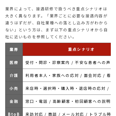
業界によって、接遇研修で扱うべき重点シナリオは
大きく異なります。「業界ごとに必要な接遇内容が
違うはずだが、自社業種への落とし込み方がわから
ない」という方は、まず以下の重点シナリオから自
社に近いものを参照してください。
重点シナリオ
業界
医療
受付・問診・診察案内 / 不安な患者への声か
介護
利用者本人・家族への応対 / 面会対応 / 看
小売
来店時・選択時・購入時・退店時の応対 / 
金融
窓口・電話 / 高齢顧客・初回顧客への説明 /
BtoB
来訪対応 / 商談 / メール対応 / トラブル時