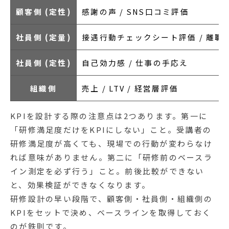
顧客側 (定性)
感謝の声 / SNS口コミ評価
社員側 (定量)
接遇行動チェックシート評価 / 離職
社員側 (定性)
自己効力感 / 仕事の手応え
組織側
売上 / LTV / 経営層評価
KPIを設計する際の注意点は2つあります。第一に
「研修満足度だけをKPIにしない」こと。受講者の
研修満足度が高くても、現場での行動が変わらなけ
れば意味がありません。第二に「研修前のベースラ
イン測定を必ず行う」こと。前後比較ができない
と、効果検証ができなくなります。
研修設計の早い段階で、顧客側・社員側・組織側の
KPIをセットで決め、ベースラインを取得しておく
のが鉄則です。