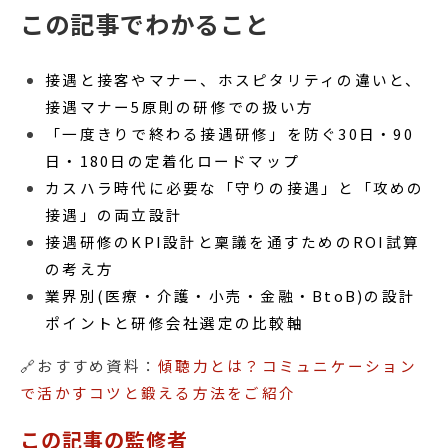
この記事でわかること
接遇と接客やマナー、ホスピタリティの違いと、
接遇マナー5原則の研修での扱い方
「一度きりで終わる接遇研修」を防ぐ30日・90
日・180日の定着化ロードマップ
カスハラ時代に必要な「守りの接遇」と「攻めの
接遇」の両立設計
接遇研修のKPI設計と稟議を通すためのROI試算
の考え方
業界別(医療・介護・小売・金融・BtoB)の設計
ポイントと研修会社選定の比較軸
🔗おすすめ資料：
傾聴力とは？コミュニケーション
で活かすコツと鍛える方法をご紹介
この記事の監修者