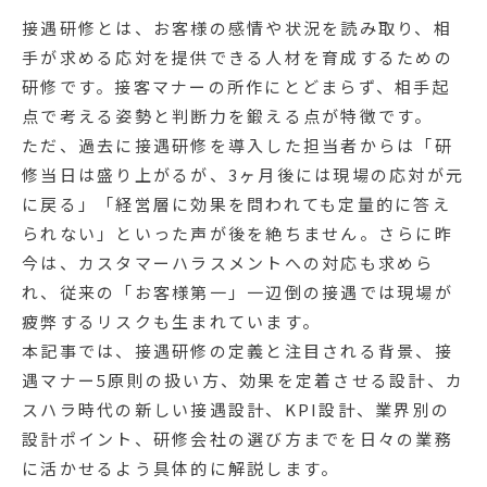
接遇研修とは、お客様の感情や状況を読み取り、相
手が求める応対を提供できる人材を育成するための
研修です。接客マナーの所作にとどまらず、相手起
点で考える姿勢と判断力を鍛える点が特徴です。
ただ、過去に接遇研修を導入した担当者からは「研
修当日は盛り上がるが、3ヶ月後には現場の応対が元
に戻る」「経営層に効果を問われても定量的に答え
られない」といった声が後を絶ちません。さらに昨
今は、カスタマーハラスメントへの対応も求めら
れ、従来の「お客様第一」一辺倒の接遇では現場が
疲弊するリスクも生まれています。
本記事では、接遇研修の定義と注目される背景、接
遇マナー5原則の扱い方、効果を定着させる設計、カ
スハラ時代の新しい接遇設計、KPI設計、業界別の
設計ポイント、研修会社の選び方までを日々の業務
に活かせるよう具体的に解説します。