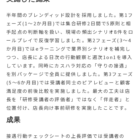
半年間のブレンディッド設計を採用しました。第1フ
ェーズ(1〜2か月目)では集合研修2日間で5原則と相
手起点の判断軸を扱い、現場の頻出シナリオ8件をロ
ールプレイで反復学習しました。第2フェーズ(3〜4
か月目)ではeラーニングで業界別シナリオを補完し
つつ、店長による日次の行動観察と週次1on1を導入
しています。同時にカスハラ対応の「守りの接遇」
を別パッケージで全員に提供しました。第3フェーズ
(5〜6か月目)では受講者同士のピアレビューと顧客
満足度の前後比較を実施しました。最大の工夫は店
長を「研修受講者の評価者」ではなく「伴走者」と
位置付け、店長向け事前研修を実施したことです。
成果
接遇行動チェックシートの上長評価では受講者の