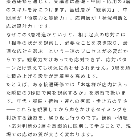
接遇研修を通じて、受講者は基礎・中間・応用の3層
のスキルを身につけます。基礎層が「観察力」、中
間層が「傾聴力と質問力」、応用層が「状況判断と
応対設計力」です。
なぜこの3層構造かというと、相手起点の応対には
「相手の状況を観察し、必要なことを聴き取り、最
適な応対を選ぶ」という一連のプロセスが必要だか
らです。観察力だけあっても応対できず、応対パタ
ーンだけ覚えても状況に合わせられません。3層を順
に積み上げる設計が定着率を高めます。
たとえば、ある接遇研修では「お客様が店内に入っ
た瞬間の3秒間で何を観察するか」を演習で扱いま
す。年代・服装・荷物・連れの有無・歩き方の早さ
——これらを観察してから声をかけるタイミングを
判断する練習を、繰り返し行うのです。観察→傾聴
→応対判断の3層を意識的に区別して学ぶことで、現
場での応対の質が大きく変わります。