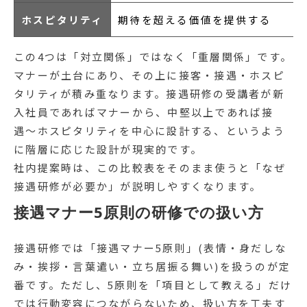
ホスピタリティ
期待を超える価値を提供する
この4つは「対立関係」ではなく「重層関係」です。
マナーが土台にあり、その上に接客・接遇・ホスピ
タリティが積み重なります。接遇研修の受講者が新
入社員であればマナーから、中堅以上であれば接
遇〜ホスピタリティを中心に設計する、というよう
に階層に応じた設計が現実的です。
社内提案時は、この比較表をそのまま使うと「なぜ
接遇研修が必要か」が説明しやすくなります。
接遇マナー5原則の研修での扱い方
接遇研修では「接遇マナー5原則」(表情・身だしな
み・挨拶・言葉遣い・立ち居振る舞い)を扱うのが定
番です。ただし、5原則を「項目として教える」だけ
では行動変容につながらないため、扱い方を工夫す