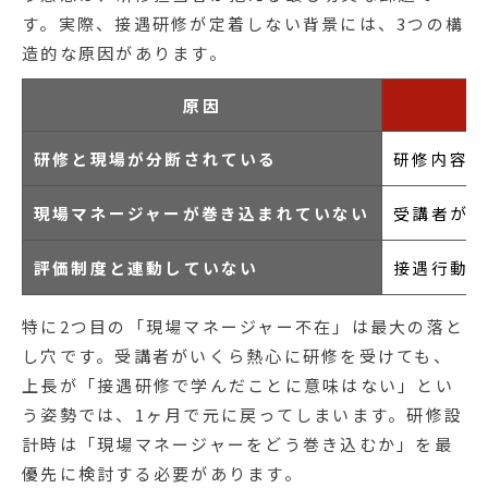
す。実際、接遇研修が定着しない背景には、3つの構
造的な原因があります。
原因
研修と現場が分断されている
研修内容が
現場マネージャーが巻き込まれていない
受講者が職
評価制度と連動していない
接遇行動を
特に2つ目の「現場マネージャー不在」は最大の落と
し穴です。受講者がいくら熱心に研修を受けても、
上長が「接遇研修で学んだことに意味はない」とい
う姿勢では、1ヶ月で元に戻ってしまいます。研修設
計時は「現場マネージャーをどう巻き込むか」を最
優先に検討する必要があります。