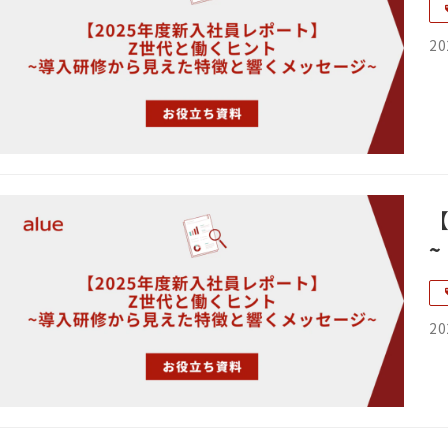
20
~
20