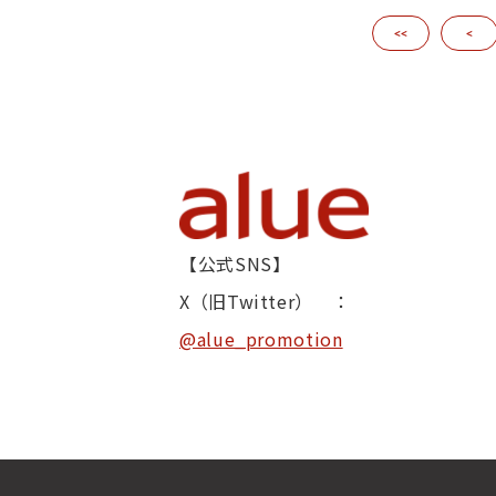
<<
<
【公式SNS】
X（旧Twitter） ：
@alue_promotion