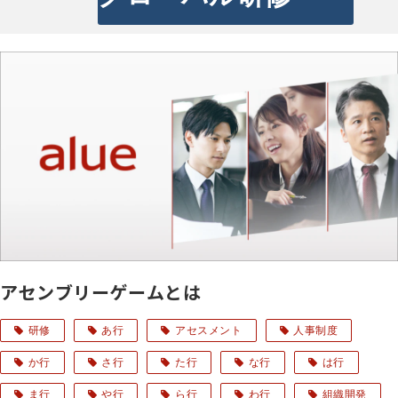
アセンブリーゲームとは
研修
あ行
アセスメント
人事制度
か行
さ行
た行
な行
は行
ま行
や行
ら行
わ行
組織開発