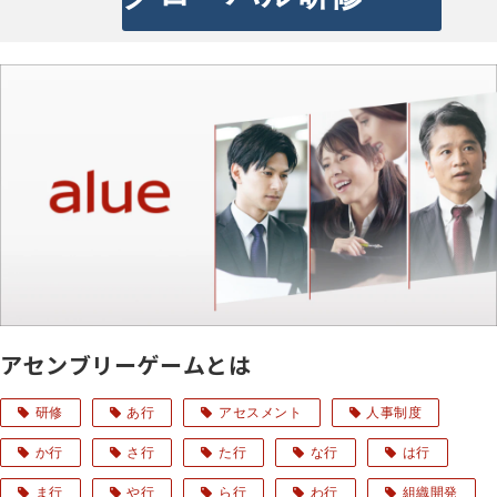
アセンブリーゲームとは
研修
あ行
アセスメント
人事制度
か行
さ行
た行
な行
は行
ま行
や行
ら行
わ行
組織開発