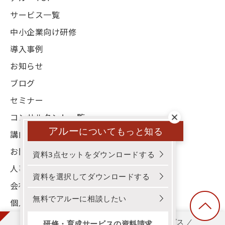
サービス一覧
中小企業向け研修
導入事例
お知らせ
ブログ
セミナー
コンサルタント一覧
アルー
についてもっと知る
講師一覧
お問い合わせ
資料3点セットをダウンロードする
人事お役立ち資料
資料を選択してダウンロードする
会社概要
無料でアルーに相談したい
個人情報保護方針
3分でわかる！アルー！研修・育成サービス
研修・育成サービスの資料請求