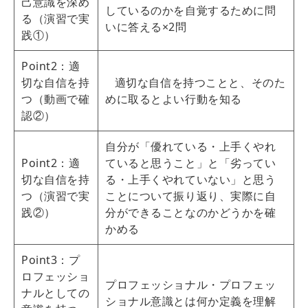
己意識を深め
しているのかを自覚するために問
る（演習で実
いに答える×2問
践①）
Point2：適
切な自信を持
適切な自信を持つことと、そのた
つ（動画で確
めに取るとよい行動を知る
認②）
自分が「優れている・上手くやれ
Point2：適
ていると思うこと」と「劣ってい
切な自信を持
る・上手くやれていない」と思う
つ（演習で実
ことについて振り返り、実際に自
践②）
分ができることなのかどうかを確
かめる
Point3：プ
ロフェッショ
プロフェッショナル・プロフェッ
ナルとしての
ショナル意識とは何か定義を理解