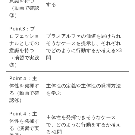
意識を持つ
する
（動画で確認
③）
Point3：プ
ロフェッショ
プラスアルファの価値を届けられ
ナルとしての
そうなケースを提示し、それぞれ
意識を持つ
でどのように行動するか考える×3
（演習で実践
問
③）
Point４：主
体性を発揮す
主体性の定義や主体性の発揮方法
る（動画で確
を学ぶ
認④）
Point４：主
主体性を発揮できそうなケース
体性を発揮す
で、どのような行動をするか考え
る（演習で実
る×2問