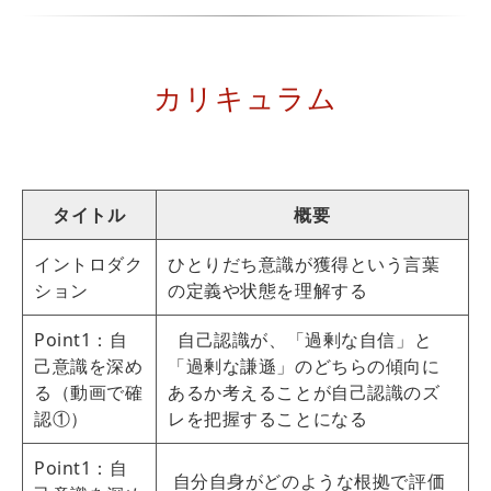
カリキュラム
タイトル
概要
イントロダク
ひとりだち意識が獲得という言葉
ション
の定義や状態を理解する
Point1：自
自己認識が、「過剰な自信」と
己意識を深め
「過剰な謙遜」のどちらの傾向に
る（動画で確
あるか考えることが自己認識のズ
認①）
レを把握することになる
Point1：自
自分自身がどのような根拠で評価