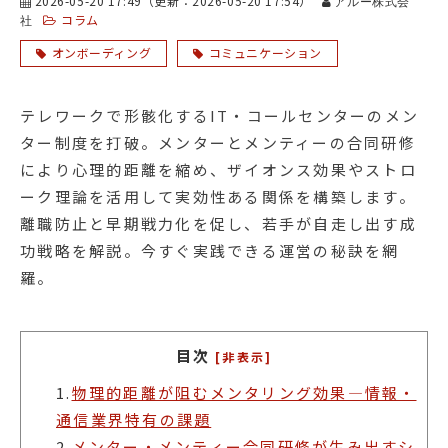
2026-05-20 17:49
（更新：
2026-05-20 17:54
）
アルー株式会
コラム
社
オンボーディング
コミュニケーション
テレワークで形骸化するIT・コールセンターのメン
ター制度を打破。メンターとメンティーの合同研修
により心理的距離を縮め、ザイオンス効果やストロ
ーク理論を活用して実効性ある関係を構築します。
離職防止と早期戦力化を促し、若手が自走し出す成
功戦略を解説。今すぐ実践できる運営の秘訣を網
羅。
目次
[非表示]
1.
物理的距離が阻むメンタリング効果—情報・
通信業界特有の課題
2.
メンター・メンティー合同研修が生み出すシ