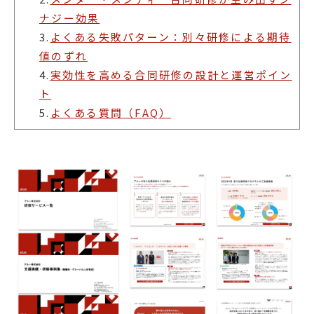
ナジー効果
3.
よくある失敗パターン：別々研修による期待
値のずれ
4.
実効性を高める合同研修の設計と運営ポイン
ト
5.
よくある質問（FAQ）