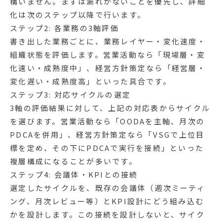
構いません。まずは漏れがないことを優先し、詳細
化は次のステップ以降で行います。
ステップ2: 各業務の3軸評価
書き出した業務ごとに、業務レイヤー・変化速度・
組織状態を評価します。営業活動なら「現場層・変
化速い・成熟度中」、経営方針策定なら「経営層・
変化遅い・成熟度高」といった具合です。
ステップ3: 対応サイクルの選定
3軸の評価結果に対して、上記の対応表からサイクル
を選びます。営業活動なら「OODAを主軸、月次の
PDCAを併用」、経営方針策定なら「VSGで上位目
標を定め、その下にPDCAで実行を接続」といった
複層構成になることが多いです。
ステップ4: 会議体・KPIとの接続
選定したサイクルを、既存の会議体（週次ミーティ
ング、月次レビュー等）とKPI設計にどう組み込む
かを設計します。この接続を設計しないと、サイク