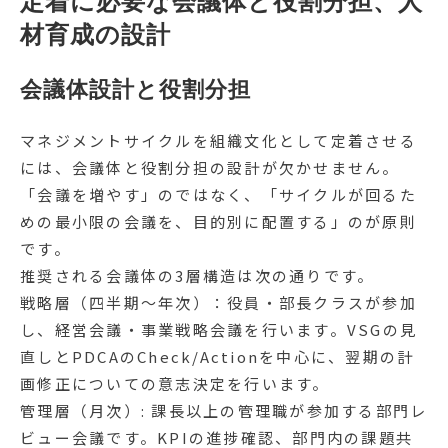
定着に必要な会議体と役割分担、人
材育成の設計
会議体設計と役割分担
マネジメントサイクルを組織文化として定着させる
には、会議体と役割分担の設計が欠かせません。
「会議を増やす」のではなく、「サイクルが回るた
めの最小限の会議を、目的別に配置する」のが原則
です。
推奨される会議体の3層構造は次の通りです。
戦略層（四半期〜年次）：役員・部長クラスが参加
し、経営会議・事業戦略会議を行います。VSGの見
直しとPDCAのCheck/Actionを中心に、翌期の計
画修正についての意志決定を行います。
管理層（月次）: 課長以上の管理職が参加する部門レ
ビュー会議です。KPIの進捗確認、部門内の課題共