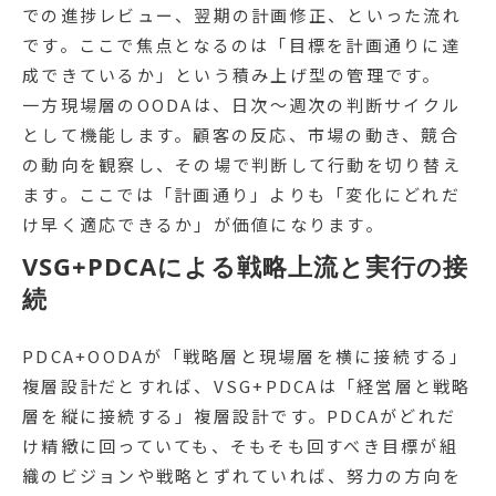
での進捗レビュー、翌期の計画修正、といった流れ
です。ここで焦点となるのは「目標を計画通りに達
成できているか」という積み上げ型の管理です。
一方現場層のOODAは、日次〜週次の判断サイクル
として機能します。顧客の反応、市場の動き、競合
の動向を観察し、その場で判断して行動を切り替え
ます。ここでは「計画通り」よりも「変化にどれだ
け早く適応できるか」が価値になります。
VSG+PDCAによる戦略上流と実行の接
続
PDCA+OODAが「戦略層と現場層を横に接続する」
複層設計だとすれば、VSG+PDCAは「経営層と戦略
層を縦に接続する」複層設計です。PDCAがどれだ
け精緻に回っていても、そもそも回すべき目標が組
織のビジョンや戦略とずれていれば、努力の方向を