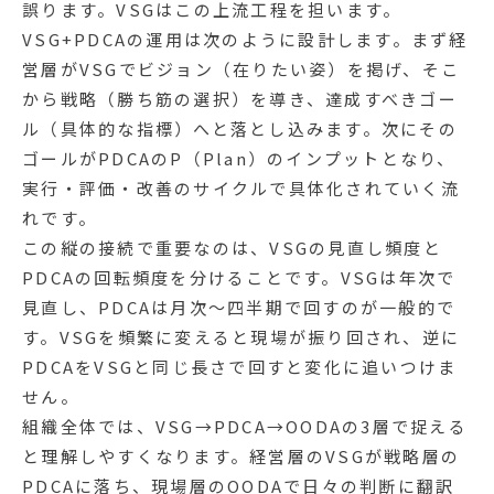
誤ります。VSGはこの上流工程を担います。
VSG+PDCAの運用は次のように設計します。まず経
営層がVSGでビジョン（在りたい姿）を掲げ、そこ
から戦略（勝ち筋の選択）を導き、達成すべきゴー
ル（具体的な指標）へと落とし込みます。次にその
ゴールがPDCAのP（Plan）のインプットとなり、
実行・評価・改善のサイクルで具体化されていく流
れです。
この縦の接続で重要なのは、VSGの見直し頻度と
PDCAの回転頻度を分けることです。VSGは年次で
見直し、PDCAは月次〜四半期で回すのが一般的で
す。VSGを頻繁に変えると現場が振り回され、逆に
PDCAをVSGと同じ長さで回すと変化に追いつけま
せん。
組織全体では、VSG→PDCA→OODAの3層で捉える
と理解しやすくなります。経営層のVSGが戦略層の
PDCAに落ち、現場層のOODAで日々の判断に翻訳