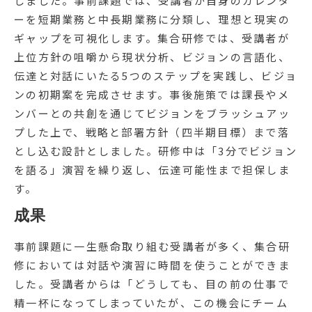
しました。事前課題では、受講者が自身のカレンダ
ーを短期業務と中長期業務に分類し、理想と現実の
ギャップを可視化します。集合研修では、受講者が
上位方針の咀嚼から現状分析、ビジョンの言語化、
伝達と対話にいたる5つのステップを実践し、ビジョ
ンの初期案を完成させます。事後施策では課長やメ
ンバーとの共創を通じてビジョンをブラッシュアッ
プした上で、戦略と部署方針（四半期目標）まで落
とし込む設計としました。研修中は「3分でビジョン
を語る」演習を繰り返し、伝達可能性まで担保しま
す。
成果
事前課題に一生懸命取り組む受講者が多く、集合研
修においては対話や演習に時間を使うことができま
した。受講者からは「どうしても、目の前の仕事で
精一杯になってしまっていたが、この機会にチーム