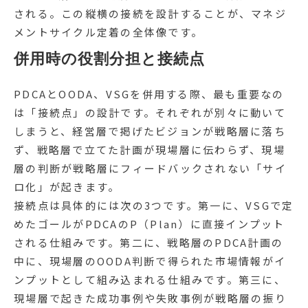
される。この縦横の接続を設計することが、マネジ
メントサイクル定着の全体像です。
併用時の役割分担と接続点
PDCAとOODA、VSGを併用する際、最も重要なの
は「接続点」の設計です。それぞれが別々に動いて
しまうと、経営層で掲げたビジョンが戦略層に落ち
ず、戦略層で立てた計画が現場層に伝わらず、現場
層の判断が戦略層にフィードバックされない「サイ
ロ化」が起きます。
接続点は具体的には次の3つです。第一に、VSGで定
めたゴールがPDCAのP（Plan）に直接インプット
される仕組みです。第二に、戦略層のPDCA計画の
中に、現場層のOODA判断で得られた市場情報がイ
ンプットとして組み込まれる仕組みです。第三に、
現場層で起きた成功事例や失敗事例が戦略層の振り