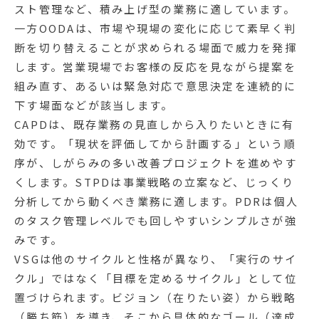
スト管理など、積み上げ型の業務に適しています。
一方OODAは、市場や現場の変化に応じて素早く判
断を切り替えることが求められる場面で威力を発揮
します。営業現場でお客様の反応を見ながら提案を
組み直す、あるいは緊急対応で意思決定を連続的に
下す場面などが該当します。
CAPDは、既存業務の見直しから入りたいときに有
効です。「現状を評価してから計画する」という順
序が、しがらみの多い改善プロジェクトを進めやす
くします。STPDは事業戦略の立案など、じっくり
分析してから動くべき業務に適します。PDRは個人
のタスク管理レベルでも回しやすいシンプルさが強
みです。
VSGは他のサイクルと性格が異なり、「実行のサイ
クル」ではなく「目標を定めるサイクル」として位
置づけられます。ビジョン（在りたい姿）から戦略
（勝ち筋）を導き、そこから具体的なゴール（達成