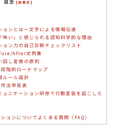
目次
[非表示]
ションとはー文字による情報伝達
「怖い」と感じられる認知科学的な理由
ション力の自己診断チェックリスト
re/After文例集
い回し変換の原則
る段階的ロードマップ
用ルール設計
の作法早見表
ミュニケーション研修で行動変容を起こした
ションについてよくある質問（FAQ）