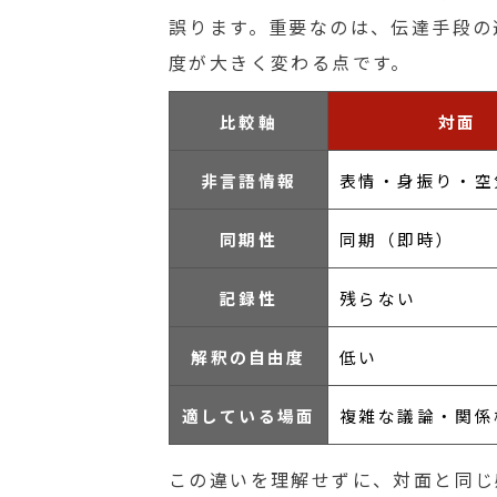
誤ります。重要なのは、伝達手段の
度が大きく変わる点です。
比較軸
対面
非言語情報
表情・身振り・空
同期性
同期（即時）
記録性
残らない
解釈の自由度
低い
適している場面
複雑な議論・関係
この違いを理解せずに、対面と同じ