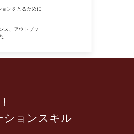
ションをとるために
ンス、アウトプッ
た
！
ーションスキル