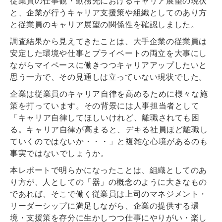
従業員の仕事観・勤務先におけるキャリア展望の現状
と、企業が行うキャリア支援策や組織としてのあり方
と従業員のキャリア展望の関係性を確認しました。
調査結果から見えてきたことは、大手企業の従業員は
安定した環境や仕事とプライベートの両立を大事にし
ながらマイペースに働きつつキャリアアップしたいと
思う一方で、その見通しは立っていない現状でした。
企業は従業員のキャリア自律を高めるために様々な施
策を打っています。その背景には人事担当者として
「キャリア自律してほしいけれど、離職されても困
る。キャリア自律が高まると、デキる社員ほど離職し
ていくのではないか・・・」と複雑な心境があるのも
事実ではないでしょうか。
本レポートで明らかになったことは、組織としてのあ
り方が、人としての「器」の概念のように大きなもの
であれば、そこで働く従業員は上司のマネジメント・
リーダーシップに満足しながら、企業の提供する環
境・支援策を存分に生かしつつ仕事にやりがい・楽し