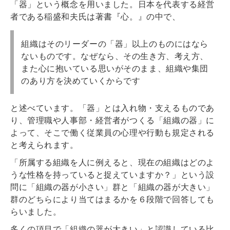
「器」という概念を用いました。日本を代表する経営
者である稲盛和夫氏は著書『心。』の中で、
組織はそのリーダーの「器」以上のものにはなら
ないものです。なぜなら、その生き方、考え方、
また心に抱いている思いがそのまま、組織や集団
のあり方を決めていくからです
と述べています。「器」とは入れ物・支えるものであ
り、管理職や人事部・経営者がつくる「組織の器」に
よって、そこで働く従業員の心理や行動も規定される
と考えられます。
「所属する組織を人に例えると、現在の組織はどのよ
うな性格を持っていると捉えていますか？」という設
問に「組織の器が小さい」群と「組織の器が大きい」
群のどちらにより当てはまるかを６段階で回答しても
らいました。
多くの項目で「組織の器が大きい」と認識している比