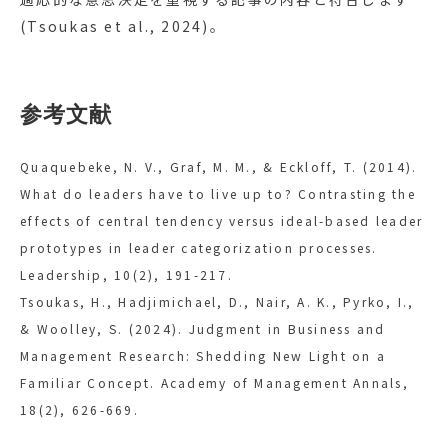
(Tsoukas et al., 2024)。
参考文献
Quaquebeke, N. V., Graf, M. M., & Eckloff, T. (2014).
What do leaders have to live up to? Contrasting the
effects of central tendency versus ideal-based leader
prototypes in leader categorization processes.
Leadership, 10(2), 191-217.
Tsoukas, H., Hadjimichael, D., Nair, A. K., Pyrko, I.,
& Woolley, S. (2024). Judgment in Business and
Management Research: Shedding New Light on a
Familiar Concept. Academy of Management Annals,
18(2), 626-669.