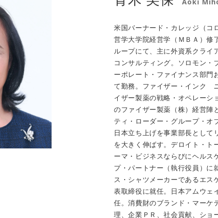
Aoki Mih
米国バーナード・カレッジ（コ
営学大学院経営学（ＭＢＡ）修
ループにて、主に外資系クライ
コンサルティング。ソロモン・
ーポレート・ファイナンス部門
て勤務。ファイザー・インク 
イザー製薬の戦略・オペレーシ
のファイザー製薬（株）経営陣
ティ・ローダー・グループ・オ
日本立ち上げを事業部長として
を大きく伸ばす。デロイト・ト
ーマ・ビジネスならびにヘルス
プ・パートナー（執行役員）に
ス・シャツメーカーであるエス
表取締役に就任。日本アムウェ
任。消費財のブランド・マーケ
理、企業ＰＲ、社会貢献、ショ