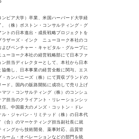
o
ロンビア大学）卒業、米国ハーバード大学経
了。（株）ボストン・コンサルティング・グ
アントの日本進出・成長戦略プロジェクトを
ブラザーズ・インク ニューヨーク本社のコ
およびベンチャー・キャピタル・グループに
ニューヨーク本社の経営戦略部にて日本ファ
ョン担当ディレクターとして、本社から日本
と協働し、日本事業の経営全般に関与。エス
ブ・カンパニーズ（株）にて買収ブランドの
リード。国内の販路開拓に成功して売り上げ
ーマツ・コンサルティング（株）のコンシュ
ケア担当のクライアント・リレーションシッ
就任。中国最大のメンズ・コットン・ドレ
ケル・ジャパン・リミテッド（株）の日本代
イ（合）のマーケティング担当副社長に就
ティングから技術開発、薬事対応、品質管
ールーム・オペレーションなどの部門を統