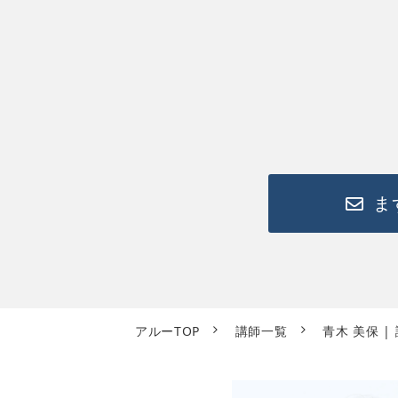
ま
アルーTOP
講師一覧
青木 美保 |