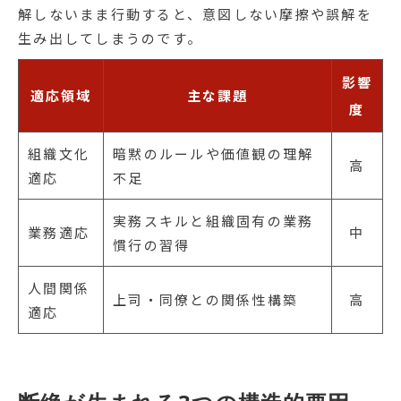
解しないまま行動すると、意図しない摩擦や誤解を
生み出してしまうのです。
影響
適応領域
主な課題
度
組織文化
暗黙のルールや価値観の理解
高
適応
不足
実務スキルと組織固有の業務
業務適応
中
慣行の習得
人間関係
上司・同僚との関係性構築
高
適応