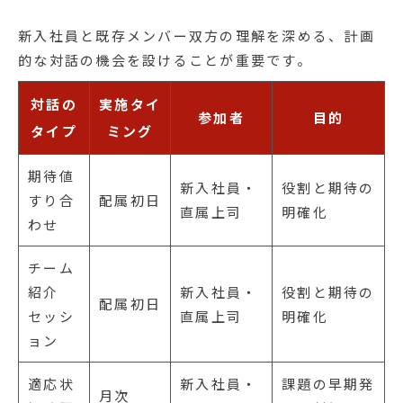
新入社員と既存メンバー双方の理解を深める、計画
的な対話の機会を設けることが重要です。
対話の
実施タイ
参加者
目的
タイプ
ミング
期待値
新入社員・
役割と期待の
すり合
配属初日
直属上司
明確化
わせ
チーム
紹介
新入社員・
役割と期待の
配属初日
セッシ
直属上司
明確化
ョン
適応状
新入社員・
課題の早期発
月次