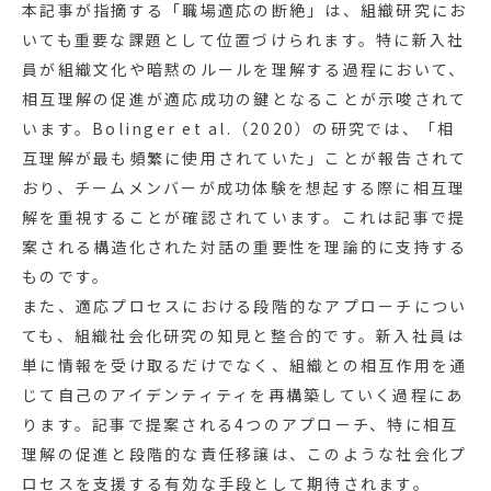
本記事が指摘する「職場適応の断絶」は、組織研究にお
いても重要な課題として位置づけられます。特に新入社
員が組織文化や暗黙のルールを理解する過程において、
相互理解の促進が適応成功の鍵となることが示唆されて
います。Bolinger et al.（2020）の研究では、「相
互理解が最も頻繁に使用されていた」ことが報告されて
おり、チームメンバーが成功体験を想起する際に相互理
解を重視することが確認されています。これは記事で提
案される構造化された対話の重要性を理論的に支持する
ものです。
また、適応プロセスにおける段階的なアプローチについ
ても、組織社会化研究の知見と整合的です。新入社員は
単に情報を受け取るだけでなく、組織との相互作用を通
じて自己のアイデンティティを再構築していく過程にあ
ります。記事で提案される4つのアプローチ、特に相互
理解の促進と段階的な責任移譲は、このような社会化プ
ロセスを支援する有効な手段として期待されます。