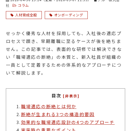
コラム
社
人材育成全般
オンボーディング
せっかく優秀な人材を採用しても、入社後の適応プ
ロセスで躓き、早期離職に至るケースが後を絶ちま
せん。この記事では、表面的な研修では解決できな
い「職場適応の断絶」の本質と、新入社員が組織の
一員として定着するための体系的なアプローチにつ
いて解説します。
目次
[非表示]
1.
職場適応の断絶とは何か
2.
断絶が生まれる3つの構造的要因
3.
効果的な職場適応設計の4つのアプローチ
4.
実装時の重要なポイント