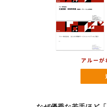
アルーが
資
なぜ優秀な若手ほど「