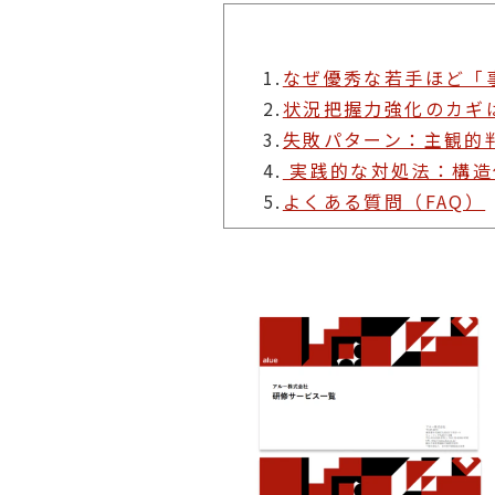
1.
なぜ優秀な若手ほど「
2.
状況把握力強化のカギ
3.
失敗パターン：主観的
4.
実践的な対処法：構造
5.
よくある質問（FAQ）