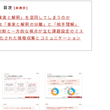
目次
[非表示]
事実と解釈」を混同してしまうのか
は「事実と解釈の分離」と「相手理解」
判断と一方的な視点が生む課題設定のミス
化された情報収集とコミュニケーション