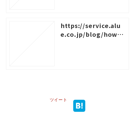
https://service.alu
e.co.jp/blog/how-t
o-create-a-system-c
hart-for-rank-based
-training
ツイート