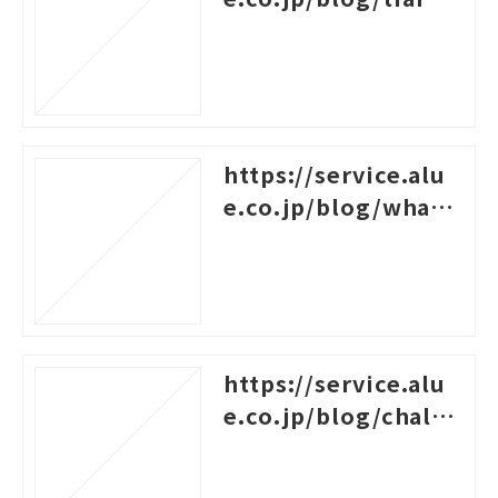
ng-survey-question
s
https://service.alu
e.co.jp/blog/what-i
s-career-design-trai
ning
https://service.alu
e.co.jp/blog/challe
nges-for-new-empl
oyees