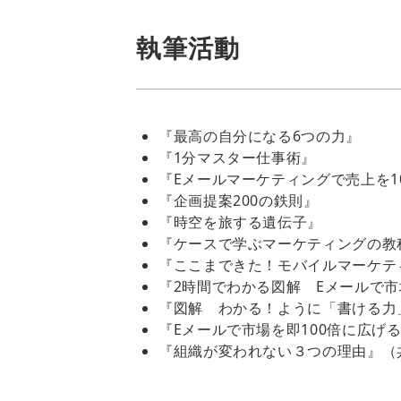
執筆活動
『最高の自分になる6つの力』
『1分マスター仕事術』
『Eメールマーケティングで売上を
『企画提案200の鉄則』
『時空を旅する遺伝子』
『ケースで学ぶマーケティングの教
『ここまできた！モバイルマーケテ
『2時間でわかる図解 Eメールで市
『図解 わかる！ように「書ける力
『Eメールで市場を即100倍に広げ
『組織が変われない３つの理由』（