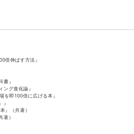
100倍伸ばす方法』
科書』
ィング進化論』
場を即100倍に広げる本』
」』
る本』（共著）
共著）