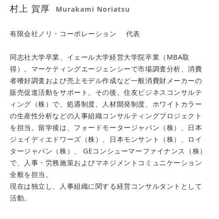
村上 賀厚
Murakami Noriatsu
有限会社ノリ・コーポレーション 代表
同志社大学卒業、イェール大学経営大学院卒業（MBA取
得）。マーケティングエージェンシーで市場調査分析、消費
者嗜好調査および売上モデル作成など一般消費財メーカーの
販売促進活動をサポート。その後、住友ビジネスコンサルテ
ィング（株）で、処遇制度、人材開発制度、ホワイトカラー
の生産性分析などの人事組織コンサルティングプロジェクト
を担当。留学後は、フォードモータージャパン（株）、日本
ジェイディエドワーズ（株）、日本モンサント（株）、ロイ
タージャパン（株）、 GEコンシューマーファイナンス（株）
で、人事・労務施策およびマネジメントコミュニケーション
全般を担当。
現在は独立し、人事組織に関する経営コンサルタントとして
活動。