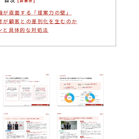
目次
[非表示]
職が直面する「提案力の壁」
考が顧客との差別化を生むのか
ンと具体的な対処法