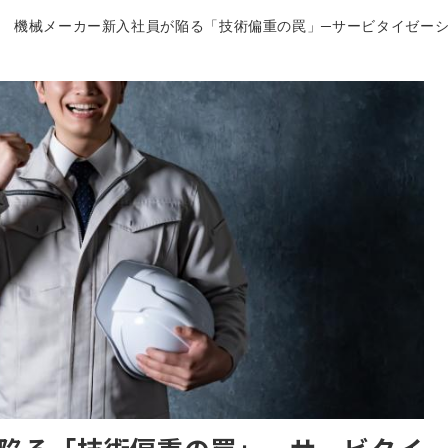
機械メーカー新入社員が陥る「技術偏重の罠」─サービタイゼー