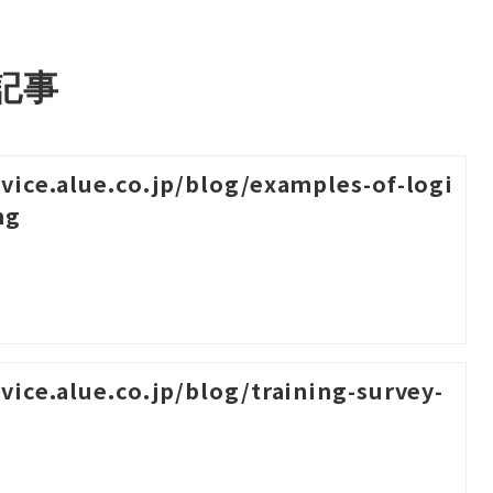
記事
rvice.alue.co.jp/blog/examples-of-logi
ng
rvice.alue.co.jp/blog/training-survey-