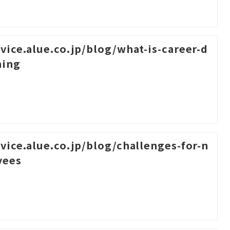
rvice.alue.co.jp/blog/what-is-career-d
ning
rvice.alue.co.jp/blog/challenges-for-n
yees