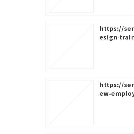
https://se
esign-trai
https://se
ew-emplo