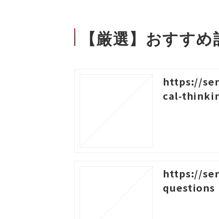
【厳選】おすすめ
https://se
cal-thinki
https://se
questions