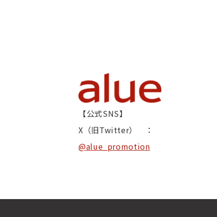
【公式SNS】
X（旧Twitter） ：
@alue_promotion