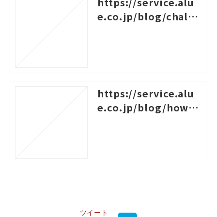
https://service.alu
e.co.jp/blog/challe
nges-for-new-empl
oyees
https://service.alu
e.co.jp/blog/how-t
o-create-a-system-c
hart-for-rank-based
-training
ツイート