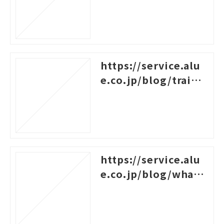
les-of-logical-think
ing
https://service.alu
e.co.jp/blog/traini
ng-survey-question
s
https://service.alu
e.co.jp/blog/what-i
s-career-design-trai
ning