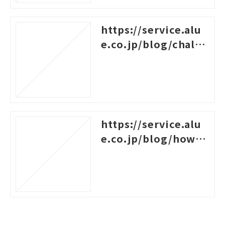
https://service.alu
e.co.jp/blog/challe
nges-for-new-empl
oyees
https://service.alu
e.co.jp/blog/how-t
o-create-a-system-c
hart-for-rank-based
-training