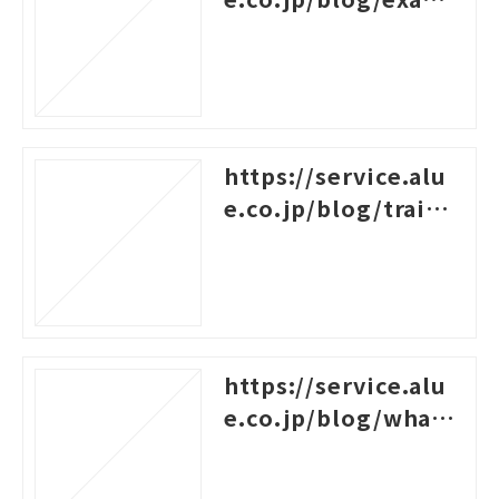
les-of-logical-think
ing
https://service.alu
e.co.jp/blog/traini
ng-survey-question
s
https://service.alu
e.co.jp/blog/what-i
s-career-design-trai
ning