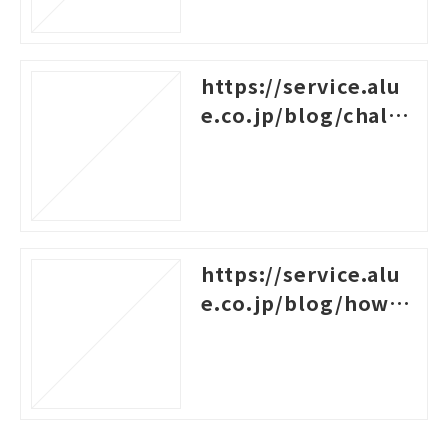
https://service.alu
e.co.jp/blog/challe
nges-for-new-empl
oyees
https://service.alu
e.co.jp/blog/how-t
o-create-a-system-c
hart-for-rank-based
-training