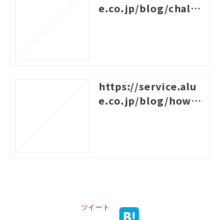
e.co.jp/blog/challe
nges-for-new-empl
oyees
https://service.alu
e.co.jp/blog/how-t
o-create-a-system-c
hart-for-rank-based
-training
ツイート