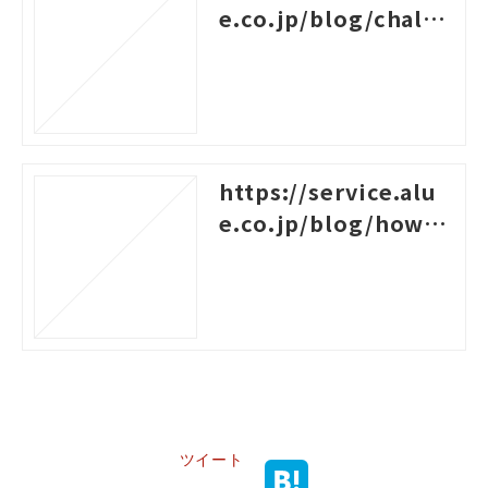
e.co.jp/blog/challe
nges-for-new-empl
oyees
https://service.alu
e.co.jp/blog/how-t
o-create-a-system-c
hart-for-rank-based
-training
ツイート