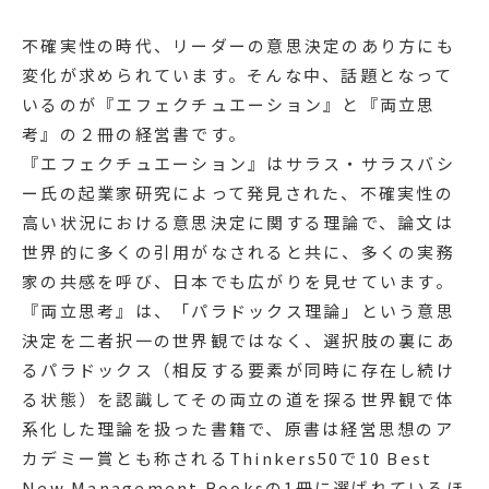
不確実性の時代、リーダーの意思決定のあり方にも
変化が求められています。そんな中、話題となって
いるのが『エフェクチュエーション』と『両立思
考』の２冊の経営書です。
『エフェクチュエーション』はサラス・サラスバシ
ー氏の起業家研究によって発見された、不確実性の
高い状況における意思決定に関する理論で、論文は
世界的に多くの引用がなされると共に、多くの実務
家の共感を呼び、日本でも広がりを見せています。
『両立思考』は、「パラドックス理論」という意思
決定を二者択一の世界観ではなく、選択肢の裏にあ
るパラドックス（相反する要素が同時に存在し続け
る状態）を認識してその両立の道を探る世界観で体
系化した理論を扱った書籍で、原書は経営思想のア
カデミー賞とも称されるThinkers50で10 Best
New Management Booksの1冊に選ばれているほ