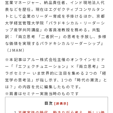
営業マネージャー、納品責任者、インド現地法人代
表などを歴任。現在はエグゼクティブコンサルタン
トとして企業のリーダー育成を手掛けるほか、京都
大学経営管理大学院「パラドキシカル・リーダーシ
ップ産学共同講座」の客員准教授を務める。共監
訳：『両立思考 「二者択一」の思考を手放し、多様
な価値を実現するパラドキシカルリーダーシップ』
（JMAM）
※本記事はアルー株式会社主催のオンラインセミナ
ー「『エフェクチュエーション』×『両立思考』コ
ラボセミナー いま世界的に注目を集める２つの「経
営学の思考法」が指し示す、1つの「時代の潮流」と
は？」の内容を元に編集したものです。
※肩書はセミナー実施当時のものです
目次
[非表示]
1.
不確実性の時代、動きながら考え、新しい価