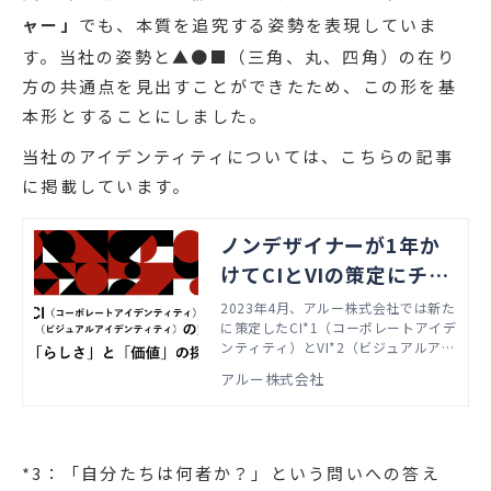
ャー」
でも、本質を追究する姿勢を表現していま
す。当社の姿勢と▲●■（三角、丸、四角）の在り
方の共通点を見出すことができたため、この形を基
本形とすることにしました。
当社のアイデンティティについては、こちらの記事
に掲載しています。
ノンデザイナーが1年か
けてCIとVIの策定にチャ
レンジした話①～「らし
2023年4月、アルー株式会社では新た
に策定したCI*1（コーポレートアイデ
さ」と「価値」の探索～
ンティティ）とVI*2（ビジュアルアイ
デンティティ）をリリースしました。
アルー株式会社
本リリースに伴い、コーポレートサイ
トをはじめ、様々な制作物や発信の方
向性をそろえ、さらなる飛躍に向け、
アクセルを踏み込んでいきたいと思い
ます。
*3：「自分たちは何者か？」という問いへの答え