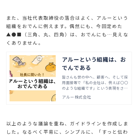
また、当社代表取締役の落合はよく、アルーという
組織をおでんに例えます。偶然にも、今回定めた
▲●■（三角、丸、四角）は、おでんにも…見えな
くありません。
アルーという組織は、お
でんである
皆さんも世の中へ、顧客へ、そして採
用面接等で「私の会社は、例えば〇〇
のような組織です」という表現をされ
る場面が多々あるかと思います。 皆
アルー株式会社
さんは自社を紹介する際、〇〇にどの
ような言葉を入れますか？ 本記事で
は、アルー株式会社代表取締役社長
落合文四郎にインタビューをする形
で、当社のご紹介をしていきます。
以上のような議論を重ね、ガイドラインを作成しま
した。なるべく平易に、シンプルに、「すっと伝わ