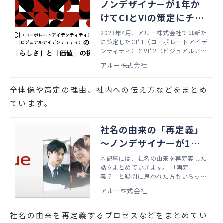
ノンデザイナーが1年か
けてCIとVIの策定にチャ
レンジした話①～「らし
2023年4月、アルー株式会社では新た
に策定したCI*1（コーポレートアイデ
さ」と「価値」の探索～
ンティティ）とVI*2（ビジュアルアイ
デンティティ）をリリースしました。
アルー株式会社
本リリースに伴い、コーポレートサイ
トをはじめ、様々な制作物や発信の方
向性をそろえ、さらなる飛躍に向け、
全体像や策定の理由、社内への伝え方などをまとめ
アクセルを踏み込んでいきたいと思い
ています。
ます。
社名の由来の「再定義」
～ノンデザイナーが1年
かけてCIとVIの策定にチ
本記事には、社名の由来を再定義した
話をまとめていきます。 「再定
ャレンジした話②～
義？」と疑問に思われた方もいらっし
ゃるかもしれません。そうです、再定
アルー株式会社
義です。 もちろん元々の社名の由来
はありますが、今回のCI/VI策定を機
に、改めて会社の想いを社名の由来に
社名の由来を再定義するプロセスなどをまとめてい
も紐づけました。