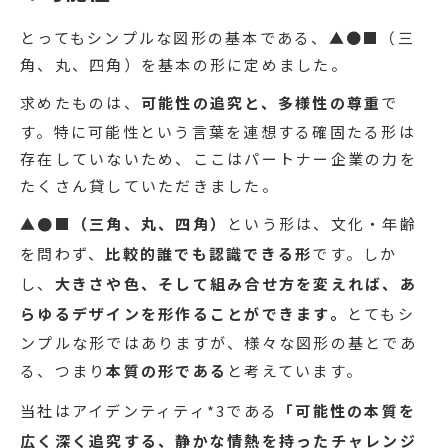
とってもシンプルな図形の基本である、▲●■（三
角、丸、四角）を基本の形に定めました。
求めたものは、
可能性の追究と、多様性の尊重
で
す。特に可能性という言葉を連想する確固たる形は
存在していないため、ここはパートナー企業の力を
たくさん貸していただきました。
▲●■（三角、丸、四角）
という形は、文化・年齢
を問わず、
比較的誰でも認識できる形
です。しか
し、
大きさや色、そして組み合せ方を変えれば、あ
らゆるデザインを形作ることができます。
とてもシ
ンプルな形ではありますが、様々な図形の基とであ
る、つまり
本質の形である
と考えています。
当社はアイデンティティ*3である
「可能性の本質を
広く深く追究する、静かな情熱を持ったチャレンジ