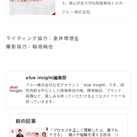
す。青山学院大学松尾睦教授との共同
とは難しいのか?~
研究レポートであり、プレイヤーから
アルー株式会社
マネジャーへの意識転換を実現するた
めのエッセンスが詰まっています。
ライティング協力：金井塚悠生
撮影協力：稲垣純也
alue insight編集部
アルー株式会社公式アカウント「alue insight」です。研
究内容を中心とした情報発信の他、開発秘話、ブランド、
組織など、親しみを持っていただけるようなストーリーを
語っていきます。
前の記事
「プロセスを正しく理解したら、誰でも
できる」 個人や組織を変える技法 リ