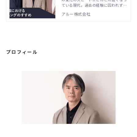
グのすすめ
ている現代。過去の経験に囚われず、
新しい環境に適応をしていくための手
アルー株式会社
段として「アンラーニング*1」に注目
が集まっています。一方で、「アンラ
ーニングに興味はあるけど、どうやっ
て取組んだらよいのか分からない」と
頭を悩ませている人も多いのではない
でしょうか。本対談では、経験学習の
研究を専門とする青山学院大学経営学
プロフィール
部 教授の松尾睦氏を迎え、アルー株
式会社商品開発部の須藤賢太郎と中束
美幸が、個人や組織がアンラーニング
に取組んでいく上で重要なポイントや
具体的な手順についてお話をうかがい
ました。