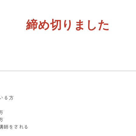
。
締め切りました
いる方
方
方
講師をされる