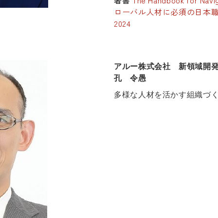
著書
The Handbook for Navi
ローバル人材に必須の日本職
2024
アルー株式会社 新領域開
孔 令愚
多様な人材を活かす組織づ