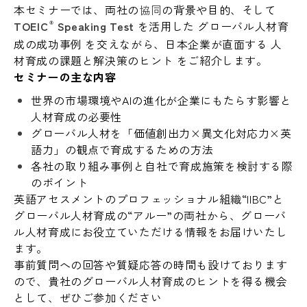
本セミナーでは、両社の
協同
の背景や目的、そして
TOEIC
Speaking Test
を活用した グローバル人材育
®
成の成功事例 を交えながら、日本企業が直面する 人
材育成の課題と解決策のヒント をご紹介します。
セミナーの主な内容
世界の市場環境やAIの進化が企業にもたらす影響と
人材育成の必要性
グローバル人材を「価値創出力×異文化対応力×英
語力」の観点で育成するための方法
各社の取り組み事例と自社で育成施策を検討する際
のポイント
英語アセスメントのプロフェッショナル組織“IIBC”と
グローバル人材育成の“アルー”の両社から、グローバ
ル人材育成にお役立ていただける情報をお届けいたし
ます。
事前質問への回答や質疑応答の時間も設けております
ので、貴社のグローバル人材育成のヒントを得る機会
として、ぜひご参加ください