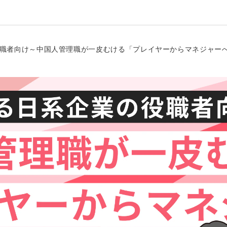
の役職者向け～中国人管理職が一皮むける「プレイヤーからマネジャー