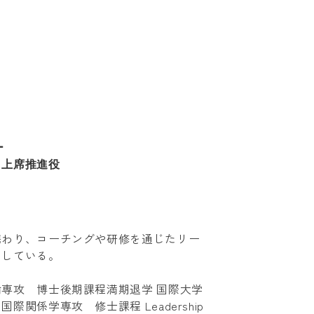
ー
 上席推進役
携わり、コーチングや研修を通じたリー
としている。
専攻 博士後期課程満期退学 国際大学
関係学専攻 修士課程 Leadership