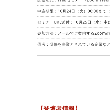
配信形式：Webセミナー（Zoom Webi
申込期限：10月24日（火）00:00まで
セミナーURL送付：10月25日（水）
参加方法：メールでご案内するZoomの
備考：研修を事業とされている企業な
【登壇者情報】