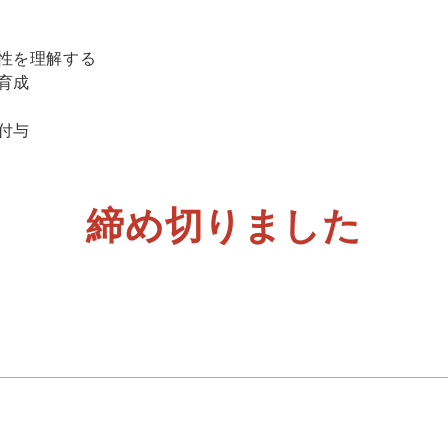
性を理解する
育成
付与
締め切りました