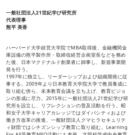
一般社団法人21世紀学び研究所
代表理事
熊平 美香
ハーバード大学経営大学院でMBA取得後、金融機関金
庫設備の熊平製作所・取締役経営企画室長などを務め
た後、日本マクドナルド創業者に師事し、新規事業開
発を行う。
1997年に独立し、リーダーシップおよび組織開発に従
事する。2009年より日本教育大学院大学で教員養成に
取り組む傍ら、未来教育会議を立ち上げ、教育ビジョ
ンの形成に尽力。2015年に一般社団法人21世紀学び研
究所を設立し、リフレクションの普及活動を行う。昭
和女子大学キャリアカレッジではダイバシティおよび
働き方改革の推進、一般財団法人クマヒラセキュリテ
ィ財団ではシチズンシップ教育に取り組む。Learning
For All等教育NPO活動にも参画。文部科学省中央教育