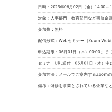
日時：2023年06月02日（金）14:00～
対象：人事部門・教育部門など研修企
参加費：無料
配信形式：Webセミナー（Zoom Webi
申込期限：06月01日（木）00:00まで
セミナーURL送付：06月01日（木）
参加方法：メールでご案内するZoomの
備考：研修を事業とされている企業な