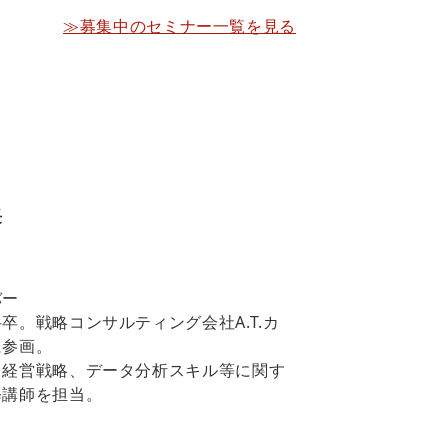
≫募集中のセミナー一覧を見る
長
バー
卒。戦略コンサルティング会社A.T.カ
に参画。
、経営戦略、データ分析スキル等に関す
修講師を担当。