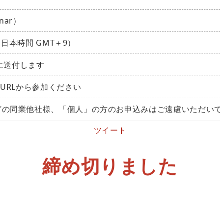
nar）
（日本時間 GMT＋9）
中に送付します
URLから参加ください
どの同業他社様、「個人」の方のお申込みはご遠慮いただい
ツイート
締め切りました