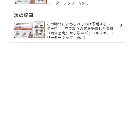
シップとは？」の内容を編集したものです。
両立思考 「二者択一」の思考を手放し、多様な価値
を実現するパラドキシカルリーダーシップ
alue insight編集部
アルー株式会社公式アカウント「alue insight」です。研
究内容を中心とした情報発信の他、開発秘話、ブランド、
組織など、親しみを持っていただけるようなストーリーを
語っていきます。
前の記事
この時代に求められるのは矛盾するリー
ダー⁉ 世界で数々の賞を受賞した書籍
『両立思考』から学ぶパラドキシカル・
リーダーシップ Vol.3