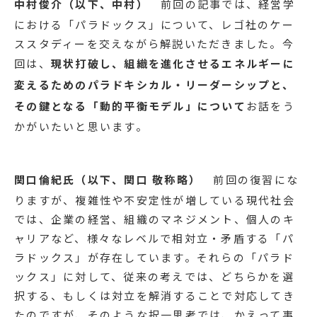
中村俊介（以下、中村）
前回の記事では、経営学
における「パラドックス」について、レゴ社のケー
ススタディーを交えながら解説いただきました。今
回は、
現状打破し、組織を進化させるエネルギーに
変えるためのパラドキシカル・リーダーシップと、
その鍵となる「動的平衡モデル」について
お話をう
かがいたいと思います。
関口倫紀氏（以下、関口 敬称略）
前回の復習にな
りますが、複雑性や不安定性が増している現代社会
では、企業の経営、組織のマネジメント、個人のキ
ャリアなど、様々なレベルで相対立・矛盾する「パ
ラドックス」が存在しています。それらの「パラド
ックス」に対して、従来の考えでは、どちらかを選
択する、もしくは対立を解消することで対応してき
たのですが、そのような択一思考では、かえって事