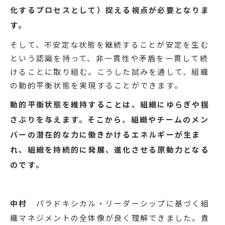
関口
その通りです。最後に、改めて動的平衡モデ
ルのポイントをまとめます。人も組織も市場の環境
も常に変化しているという前提の元、即興的アクシ
ョンやセレンディピティを大切にして変化を楽し
み、状況を見ながら相対立する要素をうまくやりく
りする。
そのためには、物事を静態的に（固定的な
構造として）捉えるのではなく、動態的に（生成変
化するプロセスとして）捉える視点が必要となりま
す。
そして、不安定な状態を継続することが安定を生む
という認識を持って、非一貫性や矛盾を一貫して続
けることに取り組む。こうした試みを通して、組織
の動的平衡状態を実現することができます。
動的平衡状態を維持することは、組織にゆらぎや揺
さぶりを与えます。そこから、組織やチームのメン