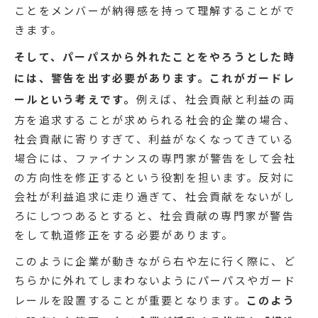
関口
企業の中で動的平衡モデルを実施していく上
で重要なのが「パーパス」と「ガードレール」とい
う考えです。
一見対立する２つの選択肢が目の前に
ある時、右と左の両方を追求すべきと主張するため
には根拠が必要になります。これが、企業の存在意
義であるパーパスです。企業の中で、パーパスが浸
透していると、右と左はどちらも大事であるという
ことをメンバーが納得感を持って理解することがで
きます。
そして、パーパスから外れたことをやろうとした時
には、警告を出す必要があります。これがガードレ
ールという考えです。
例えば、社会貢献と利益の両
方を追求することが求められる社会的企業の場合、
社会貢献に寄りすぎて、利益がなくなってきている
場合には、ファイナンスの専門家が警告をして会社