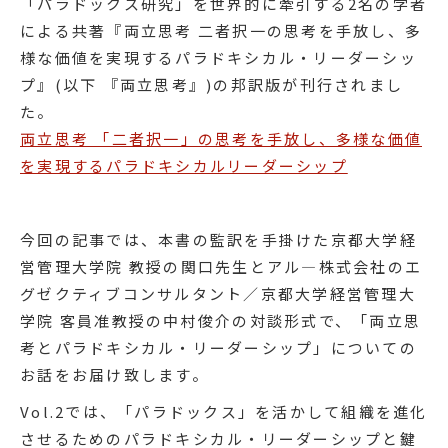
「パラドックス研究」を世界的に牽引する2名の学者
による共著『両立思考 二者択一の思考を手放し、多
様な価値を実現するパラドキシカル・リーダーシッ
プ』(以下 『両立思考』)の邦訳版が刊行されまし
た。
両立思考 「二者択一」の思考を手放し、多様な価値
を実現するパラドキシカルリーダーシップ
今回の記事では、本書の監訳を手掛けた京都大学経
営管理大学院 教授の関口先生とアル―株式会社のエ
グゼクティブコンサルタント／京都大学経営管理大
学院 客員准教授の中村俊介の対談形式で、「両立思
考とパラドキシカル・リーダーシップ」についての
お話をお届け致します。
Vol.2では、「パラドックス」を活かして組織を進化
させるためのパラドキシカル・リーダーシップと鍵