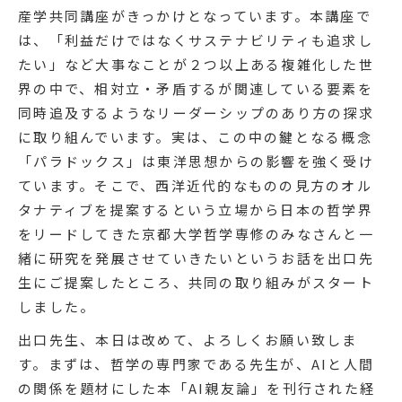
産学共同講座がきっかけとなっています。本講座で
は、「利益だけではなくサステナビリティも追求し
たい」など大事なことが２つ以上ある複雑化した世
界の中で、相対立・矛盾するが関連している要素を
同時追及するようなリーダーシップのあり方の探求
に取り組んでいます。実は、この中の鍵となる概念
「パラドックス」は東洋思想からの影響を強く受け
ています。そこで、西洋近代的なものの見方のオル
タナティブを提案するという立場から日本の哲学界
をリードしてきた京都大学哲学専修のみなさんと一
緒に研究を発展させていきたいというお話を出口先
生にご提案したところ、共同の取り組みがスタート
しました。
出口先生、本日は改めて、よろしくお願い致しま
す。まずは、哲学の専門家である先生が、AIと人間
の関係を題材にした本「AI親友論」を刊行された経