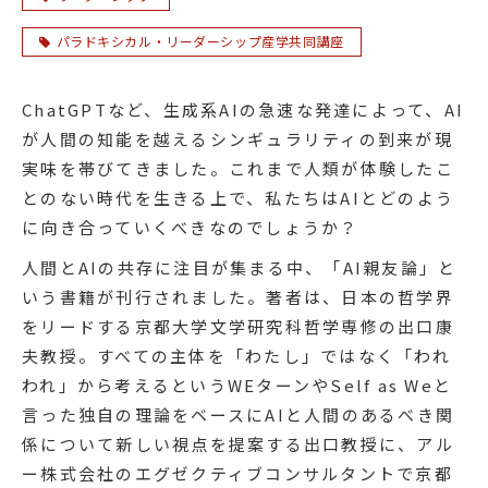
パラドキシカル・リーダーシップ産学共同講座
ChatGPTなど、生成系AIの急速な発達によって、AI
が人間の知能を越えるシンギュラリティの到来が現
実味を帯びてきました。これまで人類が体験したこ
とのない時代を生きる上で、私たちはAIとどのよう
に向き合っていくべきなのでしょうか？
人間とAIの共存に注目が集まる中、「AI親友論」と
いう書籍が刊行されました。著者は、日本の哲学界
をリードする京都大学文学研究科哲学専修の出口康
夫教授。すべての主体を「わたし」ではなく「われ
われ」から考えるというWEターンやSelf as Weと
言った独自の理論をベースにAIと人間のあるべき関
係について新しい視点を提案する出口教授に、アル
ー株式会社のエグゼクティブコンサルタントで京都