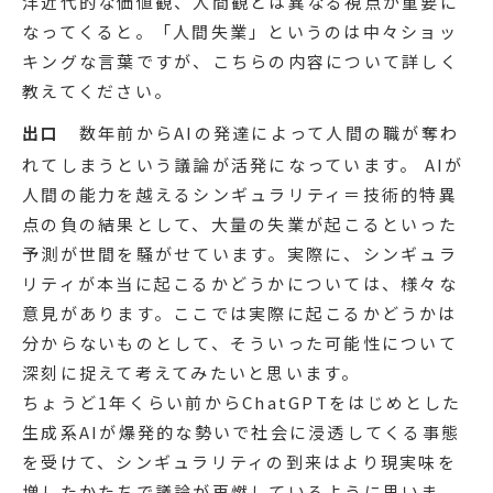
洋近代的な価値観、人間観とは異なる視点が重要に
なってくると。「人間失業」というのは中々ショッ
キングな言葉ですが、こちらの内容について詳しく
教えてください。
出口
数年前からAIの発達によって人間の職が奪わ
れてしまうという議論が活発になっています。 AIが
人間の能力を越えるシンギュラリティ＝技術的特異
点の負の結果として、大量の失業が起こるといった
予測が世間を騒がせています。実際に、シンギュラ
リティが本当に起こるかどうかについては、様々な
意見があります。ここでは実際に起こるかどうかは
分からないものとして、そういった可能性について
深刻に捉えて考えてみたいと思います。
ちょうど1年くらい前からChatGPTをはじめとした
生成系AIが爆発的な勢いで社会に浸透してくる事態
を受けて、シンギュラリティの到来はより現実味を
増したかたちで議論が再燃しているように思いま