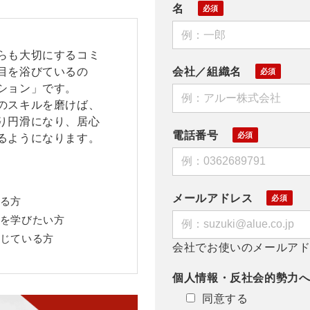
名
らも大切にするコミ
目を浴びているの
会社／組織名
ション」です。
のスキルを磨けば、
り円滑になり、居心
電話番号
るようになります。
メールアドレス
る方
を学びたい方
じている方
会社でお使いのメールア
個人情報・反社会的勢力
同意する