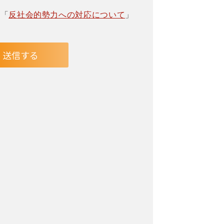
」「
反社会的勢力への対応について
」